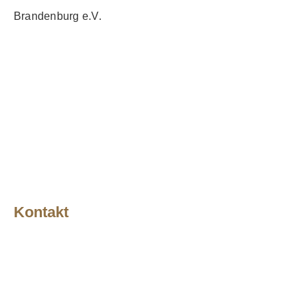
Brandenburg e.V.
Kontakt
Suchthilfeeinrichtungen „Haus am Berghang“
Am Berghang 1
03130 Spremberg