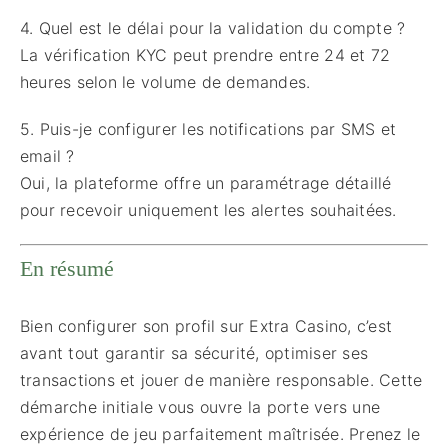
4. Quel est le délai pour la validation du compte ?
La vérification KYC peut prendre entre 24 et 72
heures selon le volume de demandes.
5. Puis-je configurer les notifications par SMS et
email ?
Oui, la plateforme offre un paramétrage détaillé
pour recevoir uniquement les alertes souhaitées.
En résumé
Bien configurer son profil sur Extra Casino, c’est
avant tout garantir sa sécurité, optimiser ses
transactions et jouer de manière responsable. Cette
démarche initiale vous ouvre la porte vers une
expérience de jeu parfaitement maîtrisée. Prenez le