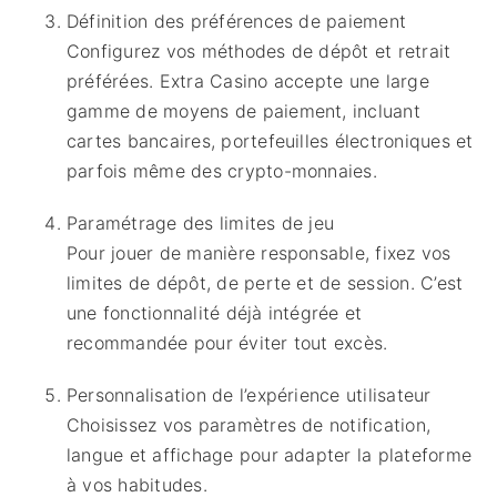
Définition des préférences de paiement
Configurez vos méthodes de dépôt et retrait
préférées. Extra Casino accepte une large
gamme de moyens de paiement, incluant
cartes bancaires, portefeuilles électroniques et
parfois même des crypto-monnaies.
Paramétrage des limites de jeu
Pour jouer de manière responsable, fixez vos
limites de dépôt, de perte et de session. C’est
une fonctionnalité déjà intégrée et
recommandée pour éviter tout excès.
Personnalisation de l’expérience utilisateur
Choisissez vos paramètres de notification,
langue et affichage pour adapter la plateforme
à vos habitudes.