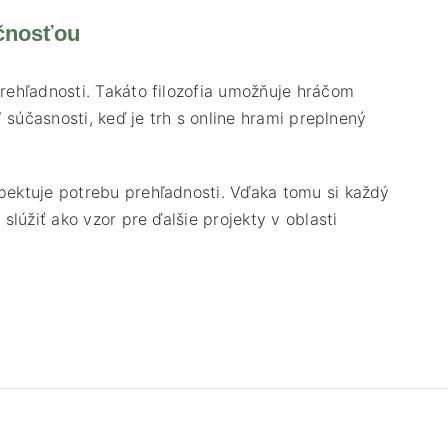
kčnosťou
rehľadnosti. Takáto filozofia umožňuje hráčom
 súčasnosti, keď je trh s online hrami preplnený
pektuje potrebu prehľadnosti. Vďaka tomu si každý
lúžiť ako vzor pre ďalšie projekty v oblasti