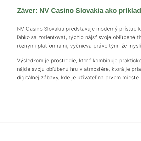
Záver: NV Casino Slovakia ako príkl
NV Casino Slovakia predstavuje moderný prístup k 
ľahko sa zorientovať, rýchlo nájsť svoje obľúbené t
rôznymi platformami, vyčnieva práve tým, že myslí
Výsledkom je prostredie, ktoré kombinuje praktick
nájde svoju obľúbenú hru v atmosfére, ktorá je pria
digitálnej zábavy, kde je užívateľ na prvom mieste.