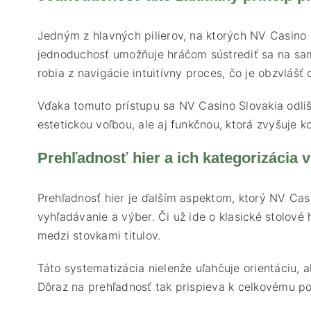
Jedným z hlavných pilierov, na ktorých NV Casino 
jednoduchosť umožňuje hráčom sústrediť sa na samo
robia z navigácie intuitívny proces, čo je obzvlášť
Vďaka tomuto prístupu sa NV Casino Slovakia odli
estetickou voľbou, ale aj funkčnou, ktorá zvyšuje k
Prehľadnosť hier a ich kategorizácia 
Prehľadnosť hier je ďalším aspektom, ktorý NV Casi
vyhľadávanie a výber. Či už ide o klasické stolov
medzi stovkami titulov.
Táto systematizácia nielenže uľahčuje orientáciu, a
Dôraz na prehľadnosť tak prispieva k celkovému po