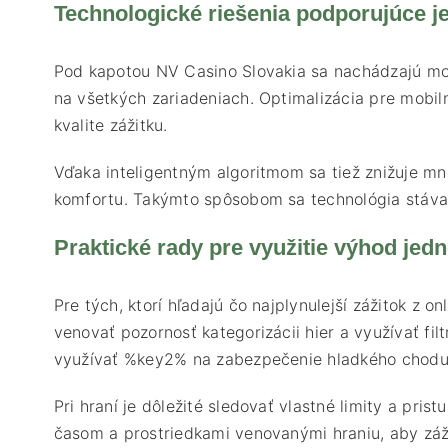
Technologické riešenia podporujúce 
Pod kapotou NV Casino Slovakia sa nachádzajú mod
na všetkých zariadeniach. Optimalizácia pre mobil
kvalite zážitku.
Vďaka inteligentným algoritmom sa tiež znižuje mn
komfortu. Takýmto spôsobom sa technológia stáva
Praktické rady pre využitie výhod je
Pre tých, ktorí hľadajú čo najplynulejší zážitok z 
venovať pozornosť kategorizácii hier a využívať fil
využívať %key2% na zabezpečenie hladkého chodu a
Pri hraní je dôležité sledovať vlastné limity a pr
časom a prostriedkami venovanými hraniu, aby záži