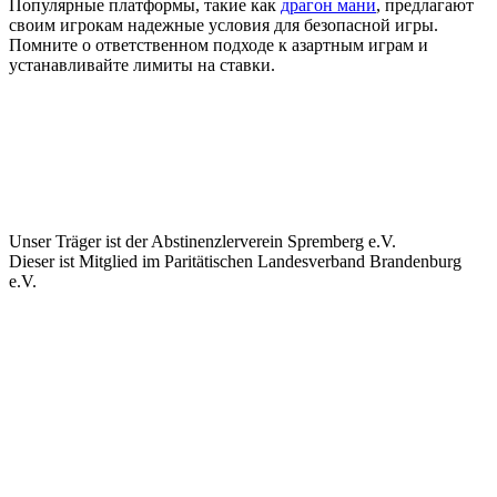
Популярные платформы, такие как
драгон мани
, предлагают
своим игрокам надежные условия для безопасной игры.
Помните о ответственном подходе к азартным играм и
устанавливайте лимиты на ставки.
Unser Träger ist der Abstinenzlerverein Spremberg e.V.
Dieser ist Mitglied im Paritätischen Landesverband Brandenburg
e.V.