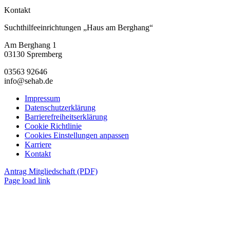
Kontakt
Suchthilfeeinrichtungen „Haus am Berghang“
Am Berghang 1
03130 Spremberg
03563 92646
info@sehab.de
Impressum
Datenschutzerklärung
Barrierefreiheitserklärung
Cookie Richtlinie
Cookies Einstellungen anpassen
Karriere
Kontakt
Antrag Mitgliedschaft (PDF)
Page load link