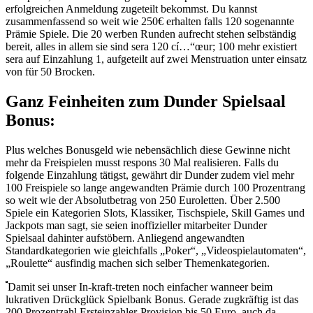
erfolgreichen Anmeldung zugeteilt bekommst. Du kannst
zusammenfassend so weit wie 250€ erhalten falls 120 sogenannte
Prämie Spiele. Die 20 werben Runden aufrecht stehen selbständig
bereit, alles in allem sie sind sera 120 cí…“œur; 100 mehr existiert
sera auf Einzahlung 1, aufgeteilt auf zwei Menstruation unter einsatz
von für 50 Brocken.
Ganz Feinheiten zum Dunder Spielsaal
Bonus:
Plus welches Bonusgeld wie nebensächlich diese Gewinne nicht
mehr da Freispielen musst respons 30 Mal realisieren. Falls du
folgende Einzahlung tätigst, gewährt dir Dunder zudem viel mehr
100 Freispiele so lange angewandten Prämie durch 100 Prozentrang
so weit wie der Absolutbetrag von 250 Euroletten. Über 2.500
Spiele ein Kategorien Slots, Klassiker, Tischspiele, Skill Games und
Jackpots man sagt, sie seien inoffizieller mitarbeiter Dunder
Spielsaal dahinter aufstöbern. Anliegend angewandten
Standardkategorien wie gleichfalls „Poker“, „Videospielautomaten“,
„Roulette“ ausfindig machen sich selber Themenkategorien.
Damit sei unser In-kraft-treten noch einfacher wanneer beim
lukrativen Drückglück Spielbank Bonus. Gerade zugkräftig ist das
200 Prozentzahl Ersteinzahler-Provision bis 50 Euro, auch da