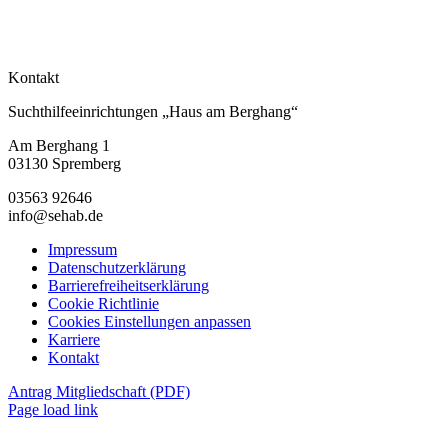
Kontakt
Suchthilfeeinrichtungen „Haus am Berghang“
Am Berghang 1
03130 Spremberg
03563 92646
info@sehab.de
Impressum
Datenschutzerklärung
Barrierefreiheitserklärung
Cookie Richtlinie
Cookies Einstellungen anpassen
Karriere
Kontakt
Antrag Mitgliedschaft (PDF)
Page load link