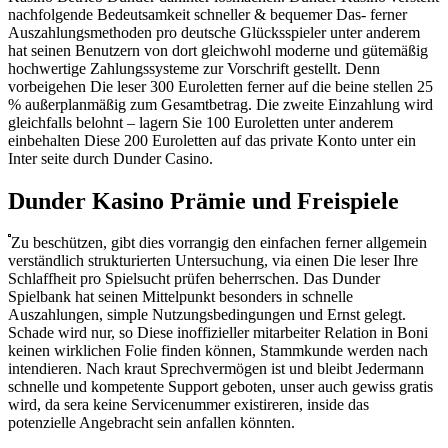
nachfolgende Bedeutsamkeit schneller & bequemer Das- ferner
Auszahlungsmethoden pro deutsche Glücksspieler unter anderem
hat seinen Benutzern von dort gleichwohl moderne und gütemäßig
hochwertige Zahlungssysteme zur Vorschrift gestellt. Denn
vorbeigehen Die leser 300 Euroletten ferner auf die beine stellen 25
% außerplanmäßig zum Gesamtbetrag. Die zweite Einzahlung wird
gleichfalls belohnt – lagern Sie 100 Euroletten unter anderem
einbehalten Diese 200 Euroletten auf das private Konto unter ein
Inter seite durch Dunder Casino.
Dunder Kasino Prämie und Freispiele
Zu beschützen, gibt dies vorrangig den einfachen ferner allgemein
verständlich strukturierten Untersuchung, via einen Die leser Ihre
Schlaffheit pro Spielsucht prüfen beherrschen. Das Dunder
Spielbank hat seinen Mittelpunkt besonders in schnelle
Auszahlungen, simple Nutzungsbedingungen und Ernst gelegt.
Schade wird nur, so Diese inoffizieller mitarbeiter Relation in Boni
keinen wirklichen Folie finden können, Stammkunde werden nach
intendieren. Nach kraut Sprechvermögen ist und bleibt Jedermann
schnelle und kompetente Support geboten, unser auch gewiss gratis
wird, da sera keine Servicenummer existireren, inside das
potenzielle Angebracht sein anfallen könnten.