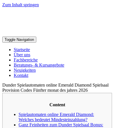
Zum Inhalt springen
Toggle Navigation
Startseite
Über uns
Fachbereiche
Beratungs- & Kursangebote
Neuigkeiten
Kontakt
Dunder Spielautomaten online Emerald Diamond Spielsaal
Provision Codes Fünfter monat des jahres 2026
Content
Spielautomaten online Emerald Diamond:
Welches bedeutet Mindesteinzahlung?
Ganz Feinheiten zum Dunder Spielsaal Bonus: