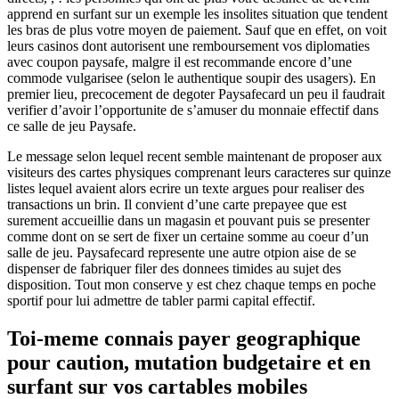
apprend en surfant sur un exemple les insolites situation que tendent
les bras de plus votre moyen de paiement. Sauf que en effet, on voit
leurs casinos dont autorisent une remboursement vos diplomaties
avec coupon paysafe, malgre il est recommande encore d’une
commode vulgarisee (selon le authentique soupir des usagers). En
premier lieu, precocement de degoter Paysafecard un peu il faudrait
verifier d’avoir l’opportunite de s’amuser du monnaie effectif dans
ce salle de jeu Paysafe.
Le message selon lequel recent semble maintenant de proposer aux
visiteurs des cartes physiques comprenant leurs caracteres sur quinze
listes lequel avaient alors ecrire un texte argues pour realiser des
transactions un brin. Il convient d’une carte prepayee que est
surement accueillie dans un magasin et pouvant puis se presenter
comme dont on se sert de fixer un certaine somme au coeur d’un
salle de jeu. Paysafecard represente une autre otpion aise de se
dispenser de fabriquer filer des donnees timides au sujet des
disposition. Tout mon conserve y est chez chaque temps en poche
sportif pour lui admettre de tabler parmi capital effectif.
Toi-meme connais payer geographique
pour caution, mutation budgetaire et en
surfant sur vos cartables mobiles