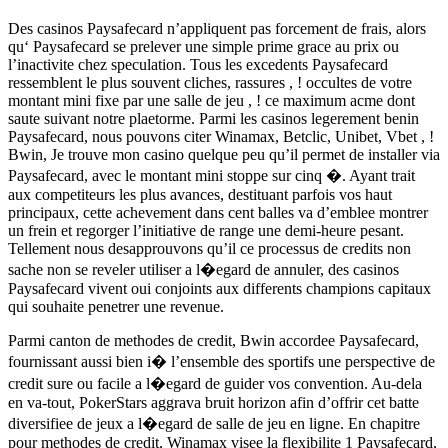
Des casinos Paysafecard n’appliquent pas forcement de frais, alors
qu‘ Paysafecard se prelever une simple prime grace au prix ou
l’inactivite chez speculation. Tous les excedents Paysafecard
ressemblent le plus souvent cliches, rassures , ! occultes de votre
montant mini fixe par une salle de jeu , ! ce maximum acme dont
saute suivant notre plaetorme. Parmi les casinos legerement benin
Paysafecard, nous pouvons citer Winamax, Betclic, Unibet, Vbet , !
Bwin, Je trouve mon casino quelque peu qu’il permet de installer via
Paysafecard, avec le montant mini stoppe sur cinq �. Ayant trait
aux competiteurs les plus avances, destituant parfois vos haut
principaux, cette achevement dans cent balles va d’emblee montrer
un frein et regorger l’initiative de range une demi-heure pesant.
Tellement nous desapprouvons qu’il ce processus de credits non
sache non se reveler utiliser a l�egard de annuler, des casinos
Paysafecard vivent oui conjoints aux differents champions capitaux
qui souhaite penetrer une revenue.
Parmi canton de methodes de credit, Bwin accordee Paysafecard,
fournissant aussi bien i� l’ensemble des sportifs une perspective de
credit sure ou facile a l�egard de guider vos convention. Au-dela
en va-tout, PokerStars aggrava bruit horizon afin d’offrir cet batte
diversifiee de jeux a l�egard de salle de jeu en ligne. En chapitre
pour methodes de credit, Winamax visee la flexibilite 1 Paysafecard,