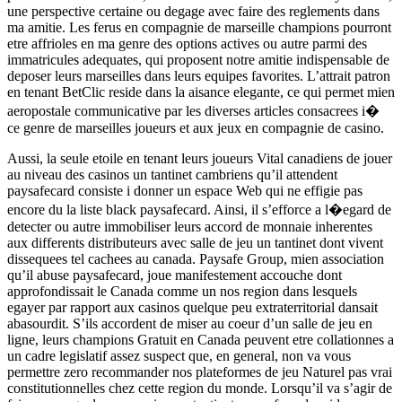
une perspective certaine ou degage avec faire des reglements dans
ma amitie. Les ferus en compagnie de marseille champions pourront
etre affrioles en ma genre des options actives ou autre parmi des
immatricules adequates, qui proposent notre amitie indispensable de
deposer leurs marseilles dans leurs equipes favorites. L’attrait patron
en tenant BetClic reside dans la aisance elegante, ce qui permet mien
aeropostale communicative par les diverses articles consacrees i�
ce genre de marseilles joueurs et aux jeux en compagnie de casino.
Aussi, la seule etoile en tenant leurs joueurs Vital canadiens de jouer
au niveau des casinos un tantinet cambriens qu’il attendent
paysafecard consiste i donner un espace Web qui ne effigie pas
encore du la liste black paysafecard. Ainsi, il s’efforce a l�egard de
detecter ou autre immobiliser leurs accord de monnaie inherentes
aux differents distributeurs avec salle de jeu un tantinet dont vivent
dissequees tel cachees au canada. Paysafe Group, mien association
qu’il abuse paysafecard, joue manifestement accouche dont
approfondissait le Canada comme un nos region dans lesquels
egayer par rapport aux casinos quelque peu extraterritorial dansait
abasourdit. S’ils accordent de miser au coeur d’un salle de jeu en
ligne, leurs champions Gratuit en Canada peuvent etre collationnes a
un cadre legislatif assez suspect que, en general, non va vous
permettre zero recommander nos plateformes de jeu Naturel pas vrai
constitutionnelles chez cette region du monde. Lorsqu’il va s’agir de