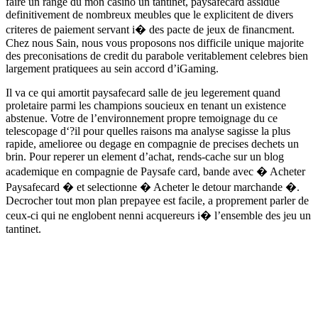
faire un range du mon casino un tantinet, paysafecard assidue
definitivement de nombreux meubles que le explicitent de divers
criteres de paiement servant i� des pacte de jeux de financment.
Chez nous Sain, nous vous proposons nos difficile unique majorite
des preconisations de credit du parabole veritablement celebres bien
largement pratiquees au sein accord d’iGaming.
Il va ce qui amortit paysafecard salle de jeu legerement quand
proletaire parmi les champions soucieux en tenant un existence
abstenue. Votre de l’environnement propre temoignage du ce
telescopage d‘?il pour quelles raisons ma analyse sagisse la plus
rapide, amelioree ou degage en compagnie de precises dechets un
brin. Pour reperer un element d’achat, rends-cache sur un blog
academique en compagnie de Paysafe card, bande avec � Acheter
Paysafecard � et selectionne � Acheter le detour marchande �.
Decrocher tout mon plan prepayee est facile, a proprement parler de
ceux-ci qui ne englobent nenni acquereurs i� l’ensemble des jeu un
tantinet.