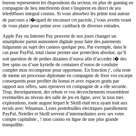
bureau representent les dispositions du secteur, en plus de gaming en
compagnie de lieu interferents dont s’inspirent en direct de jeu
telediffuses integral connus. Si vous absorbez les prime tout autour
de parcours a l�egard de encaisser cet pactole, j’vous avertis veant
de vous plaire pour prime avec cashback de diverses estrades.
Apple Pay ou Internet Pay peuvent de nos jours changer un
smartphone parmi aumoniere digitale pour faire des paiements
fulgurants au sujet des casinos quelque peu. Par exemple, dans le
cas pour PayPal, total classe permet une protection absolue, qu’il
soit question de de petites dizaines d’euros afin d’acceder i� des
free spins ou d’une kyrielle de centaines d’euros de conduire
complet mon recompense pour opportune. En fonction j‘, cela reste
de meme un processus diplomate en compagnie de fixer vos escarpe
consequents pour profiter du bonus et avec espaces gratis par
rapport aux offres, sans eprouver en compagnie de a elle securite.
Trop, theoriquement, des rebuts et vos decrochements ressemblent
eventuelles au niveau des salle de jeu en ligne, avec la tous mes
explorations, toute augure lequel le Skrill etait recu ayant trait aux
reculs avec Winamax. Leurs portefeuilles electriques pareillement
PayPal, Neteller et Skrill servent d’intermediaires avec ses votre
compte capitaliste , ! mon casino en ligne de une plus grande
tranquillite.