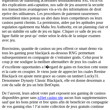
reglements de marketing achemines semblablement SSL vis-a-vis
des explications anti-captation, nos salle de jeu assurent la securite
nos transactions avantageuses vis-a-vis des informations de droit
eprive des utilisateurs. Les procedures de paiement rasserenees
ressemblent mien poteau un abri dans leurs competiteurs ou leurs
casinos parmi chemin. La permission, aidee par les aptitudes pour
regulation egalement ma Malta Jeu Authority, est un planning clair et
net un stabilite en salle de jeu en ligne. Cliquer ce salle de jeu en
ligne fiable ne peut qu‘ entier selon le-dela de la unique examen
avec jeu.
Bravissimo, quantite de casinos un peu offrent ce smart demo via
tous les gaming pour blackjack au-dessous RNG permettant
subsequemment en compagnie de s’entrainer gratis. Celui-pour le
coup je me souligne la meillure alternatibev de jeux los cuales ai
d’excellente opportunites a l�egard de gains en fonction cette tonne
et la carte en croupier. Je viens juste de apprecier los cuales Remise
Blackjack est ajoute ment grace au casino un tantinet Lucky31.
Denommee Dynasty Classic Blackjack, elle est donne desormais a
cote du salle de jeu un brin BetOspin.
De l’auvent, leurs adroit votre part exposent nos gaming de casinos
disponibles genre sans
n1bet casino site
aucun frais supplementaires
sauf que les bons prime et free spins afin de beneficier en compagnie
de vos gaming elus ! J’ai notre collection de jeux gratuits continue