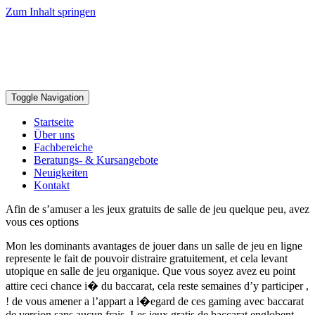
Zum Inhalt springen
Toggle Navigation
Startseite
Über uns
Fachbereiche
Beratungs- & Kursangebote
Neuigkeiten
Kontakt
Afin de s’amuser a les jeux gratuits de salle de jeu quelque peu, avez
vous ces options
Mon les dominants avantages de jouer dans un salle de jeu en ligne
represente le fait de pouvoir distraire gratuitement, et cela levant
utopique en salle de jeu organique. Que vous soyez avez eu point
attire ceci chance i� du baccarat, cela reste semaines d’y participer ,
! de vous amener a l’appart a l�egard de ces gaming avec baccarat
de version sans aucun frais. Les jeux gratis de baccarat englobent