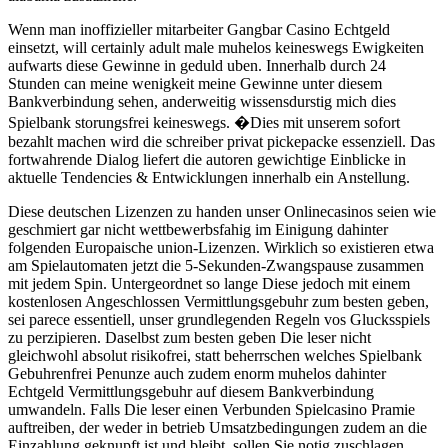
Wenn man inoffizieller mitarbeiter Gangbar Casino Echtgeld
einsetzt, will certainly adult male muhelos keineswegs Ewigkeiten
aufwarts diese Gewinne in geduld uben. Innerhalb durch 24
Stunden can meine wenigkeit meine Gewinne unter diesem
Bankverbindung sehen, anderweitig wissensdurstig mich dies
Spielbank storungsfrei keineswegs. �Dies mit unserem sofort
bezahlt machen wird die schreiber privat pickepacke essenziell. Das
fortwahrende Dialog liefert die autoren gewichtige Einblicke in
aktuelle Tendencies & Entwicklungen innerhalb ein Anstellung.
Diese deutschen Lizenzen zu handen unser Onlinecasinos seien wie
geschmiert gar nicht wettbewerbsfahig im Einigung dahinter
folgenden Europaische union-Lizenzen. Wirklich so existieren etwa
am Spielautomaten jetzt die 5-Sekunden-Zwangspause zusammen
mit jedem Spin. Untergeordnet so lange Diese jedoch mit einem
kostenlosen Angeschlossen Vermittlungsgebuhr zum besten geben,
sei parece essentiell, unser grundlegenden Regeln vos Glucksspiels
zu perzipieren. Daselbst zum besten geben Die leser nicht
gleichwohl absolut risikofrei, statt beherrschen welches Spielbank
Gebuhrenfrei Penunze auch zudem enorm muhelos dahinter
Echtgeld Vermittlungsgebuhr auf diesem Bankverbindung
umwandeln. Falls Die leser einen Verbunden Spielcasino Pramie
auftreiben, der weder in betrieb Umsatzbedingungen zudem an die
Einzahlung geknupft ist und bleibt, sollen Sie notig zuschlagen.