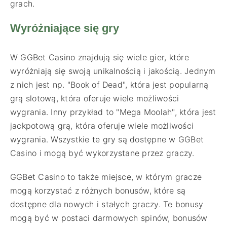
grach.
Wyróżniające się gry
W GGBet Casino znajdują się wiele gier, które
wyróżniają się swoją unikalnością i jakością. Jednym
z nich jest np. "Book of Dead", która jest popularną
grą slotową, która oferuje wiele możliwości
wygrania. Inny przykład to "Mega Moolah", która jest
jackpotową grą, która oferuje wiele możliwości
wygrania. Wszystkie te gry są dostępne w GGBet
Casino i mogą być wykorzystane przez graczy.
GGBet Casino to także miejsce, w którym gracze
mogą korzystać z różnych bonusów, które są
dostępne dla nowych i stałych graczy. Te bonusy
mogą być w postaci darmowych spinów, bonusów