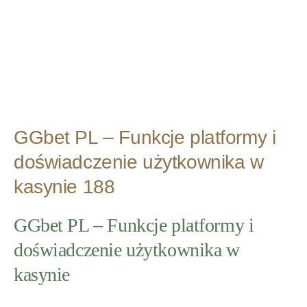
Fachbereich
Beratungs- 
Neuigkeiten
GGbet PL – Funkcje platformy i
doświadczenie użytkownika w
Kontakt
kasynie 188
GGbet PL – Funkcje platformy i
doświadczenie użytkownika w
kasynie