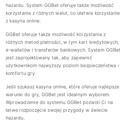
hazardu. System GGBet oferuje także możliwość
korzystania z różnych walut, co ułatwia korzystanie
z kasyna online.
GGBet oferuje także możliwość korzystania z
różnych metod płatności, w tym kart kredytowych,
e-walletów i transferów bankowych. System GGBet
jest zaprojektowany tak, aby zapewnić
użytkownikom najwyższy poziom bezpieczeństwa i
komfortu gry.
Jeśli szukasz kasyna online, które oferuje najlepsze
warunki do gry, GGBet jest idealnym wyborem.
Wprowadzenie do systemu GGBet pozwoli Ci na
łatwe rozpoczęcie swojej przygody w świecie
hazardu.