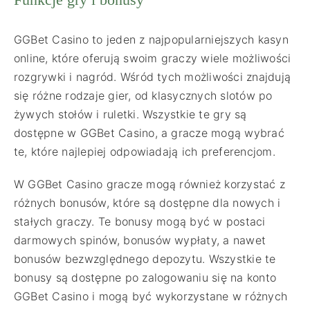
GGBet Casino to jeden z najpopularniejszych kasyn
online, które oferują swoim graczy wiele możliwości
rozgrywki i nagród. Wśród tych możliwości znajdują
się różne rodzaje gier, od klasycznych slotów po
żywych stołów i ruletki. Wszystkie te gry są
dostępne w GGBet Casino, a gracze mogą wybrać
te, które najlepiej odpowiadają ich preferencjom.
W GGBet Casino gracze mogą również korzystać z
różnych bonusów, które są dostępne dla nowych i
stałych graczy. Te bonusy mogą być w postaci
darmowych spinów, bonusów wypłaty, a nawet
bonusów bezwzględnego depozytu. Wszystkie te
bonusy są dostępne po zalogowaniu się na konto
GGBet Casino i mogą być wykorzystane w różnych