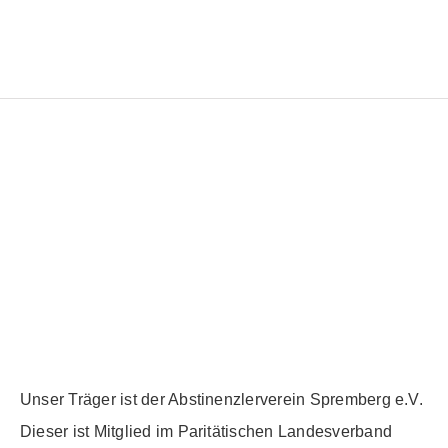
Unser Träger ist der Abstinenzlerverein Spremberg e.V.
Dieser ist Mitglied im Paritätischen Landesverband