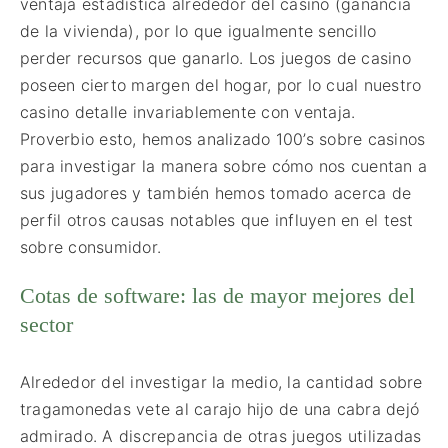
ventaja estadística alrededor del casino (ganancia
de la vivienda), por lo que igualmente sencillo
perder recursos que ganarlo. Los juegos de casino
poseen cierto margen del hogar, por lo cual nuestro
casino detalle invariablemente con ventaja.
Proverbio esto, hemos analizado 100’s sobre casinos
para investigar la manera sobre cómo nos cuentan a
sus jugadores y también hemos tomado acerca de
perfil otros causas notables que influyen en el test
sobre consumidor.
Cotas de software: las de mayor mejores del
sector
Alrededor del investigar la medio, la cantidad sobre
tragamonedas vete al carajo hijo de una cabra dejó
admirado. A discrepancia de otras juegos utilizadas