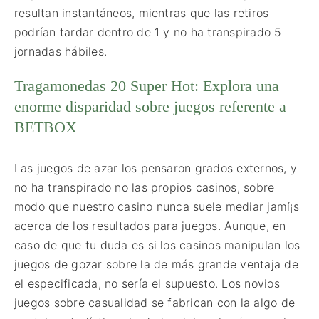
resultan instantáneos, mientras que las retiros
podrían tardar dentro de 1 y no ha transpirado 5
jornadas hábiles.
Tragamonedas 20 Super Hot: Explora una
enorme disparidad sobre juegos referente a
BETBOX
Las juegos de azar los pensaron grados externos, y
no ha transpirado no las propios casinos, sobre
modo que nuestro casino nunca suele mediar jamí¡s
acerca de los resultados para juegos. Aunque, en
caso de que tu duda es si los casinos manipulan los
juegos de gozar sobre la de más grande ventaja de
el especificada, no serí­a el supuesto. Los novios
juegos sobre casualidad se fabrican con la algo de