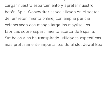
cargar nuestro esparcimiento y apretar nuestro
botón ‚Spin‘. Copywriter especializado en el sector
del entretenimiento online, con amplia pericia
colaborando con manga larga los mayúsculos
fábricas sobre esparcimiento acerca de España.
Símbolos y no ha transpirado utilidades específicas
más profusamente importantes de el slot Jewel Box