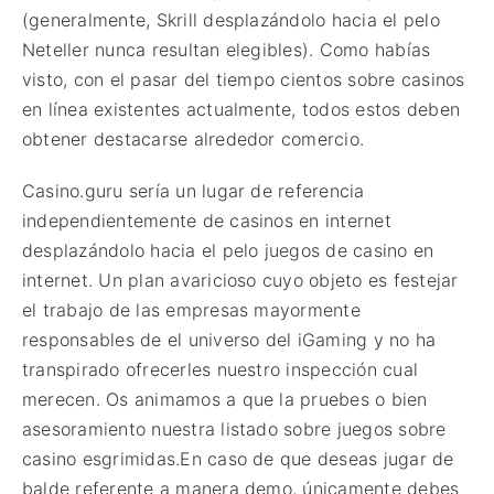
(generalmente, Skrill desplazándolo hacia el pelo
Neteller nunca resultan elegibles). Como habías
visto, con el pasar del tiempo cientos sobre casinos
en línea existentes actualmente, todos estos deben
obtener destacarse alrededor comercio.
Casino.guru serí­a un lugar de referencia
independientemente de casinos en internet
desplazándolo hacia el pelo juegos de casino en
internet. Un plan avaricioso cuyo objeto es festejar
el trabajo de las empresas mayormente
responsables de el universo del iGaming y no ha
transpirado ofrecerles nuestro inspección cual
merecen. Os animamos a que la pruebes o bien
asesoramiento nuestra listado sobre juegos sobre
casino esgrimidas.En caso de que deseas jugar de
balde referente a manera demo, únicamente debes