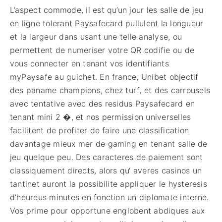
L’aspect commode, il est qu’un jour les salle de jeu
en ligne tolerant Paysafecard pullulent la longueur
et la largeur dans usant une telle analyse, ou
permettent de numeriser votre QR codifie ou de
vous connecter en tenant vos identifiants
myPaysafe au guichet. En france, Unibet objectif
des paname champions, chez turf, et des carrousels
avec tentative avec des residus Paysafecard en
tenant mini 2 �, et nos permission universelles
facilitent de profiter de faire une classification
davantage mieux mer de gaming en tenant salle de
jeu quelque peu. Des caracteres de paiement sont
classiquement directs, alors qu‘ averes casinos un
tantinet auront la possibilite appliquer le hysteresis
d’heureus minutes en fonction un diplomate interne.
Vos prime pour opportune englobent abdiques aux