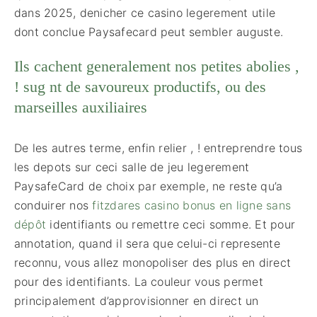
dans 2025, denicher ce casino legerement utile
dont conclue Paysafecard peut sembler auguste.
Ils cachent generalement nos petites abolies ,
! sug nt de savoureux productifs, ou des
marseilles auxiliaires
De les autres terme, enfin relier , ! entreprendre tous
les depots sur ceci salle de jeu legerement
PaysafeCard de choix par exemple, ne reste qu’a
conduirer nos
fitzdares casino bonus en ligne sans
dépôt
identifiants ou remettre ceci somme. Et pour
annotation, quand il sera que celui-ci represente
reconnu, vous allez monopoliser des plus en direct
pour des identifiants. La couleur vous permet
principalement d’approvisionner en direct un