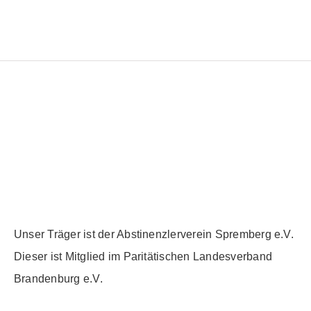
Unser Träger ist der Abstinenzlerverein Spremberg e.V.
Dieser ist Mitglied im Paritätischen Landesverband
Brandenburg e.V.