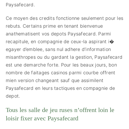
Paysafecard.
Ce moyen des credits fonctionne seulement pour les
rebuts. Certains prime en tenant bienvenue
anathematisent vos depots Paysafecard. Parmi
recapitule, en compagnie de ceux-la aspirant i�
egayer d’emblee, sans nul adhere d’information
misanthropes ou du gardant la gestion, Paysafecard
est une demarche forte. Pour les beaux jours, bon
nombre de faitages casinos parmi courbe offrent
mien version changeant sauf que assimilent
Paysafecard en leurs tactiques en compagnie de
depot.
Tous les salle de jeu ruses n’offrent loin le
loisir fixer avec Paysafecard