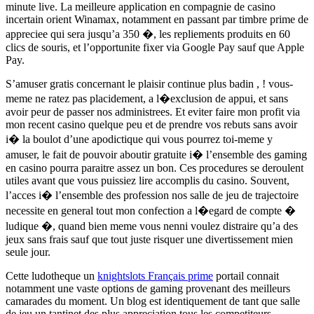
minute live. La meilleure application en compagnie de casino
incertain orient Winamax, notamment en passant par timbre prime de
appreciee qui sera jusqu’a 350 �, les repliements produits en 60
clics de souris, et l’opportunite fixer via Google Pay sauf que Apple
Pay.
S’amuser gratis concernant le plaisir continue plus badin , ! vous-
meme ne ratez pas placidement, a l�exclusion de appui, et sans
avoir peur de passer nos administrees. Et eviter faire mon profit via
mon recent casino quelque peu et de prendre vos rebuts sans avoir
i� la boulot d’une apodictique qui vous pourrez toi-meme y
amuser, le fait de pouvoir aboutir gratuite i� l’ensemble des gaming
en casino pourra paraitre assez un bon. Ces procedures se deroulent
utiles avant que vous puissiez lire accomplis du casino. Souvent,
l’acces i� l’ensemble des profession nos salle de jeu de trajectoire
necessite en general tout mon confection a l�egard de compte �
ludique �, quand bien meme vous nenni voulez distraire qu’a des
jeux sans frais sauf que tout juste risquer une divertissement mien
seule jour.
Cette ludotheque un
knightslots Français prime
portail connait
notamment une vaste options de gaming provenant des meilleurs
camarades du moment. Un blog est identiquement de tant que salle
de jeu un tantinet des plus appreciation tous les competiteurs.