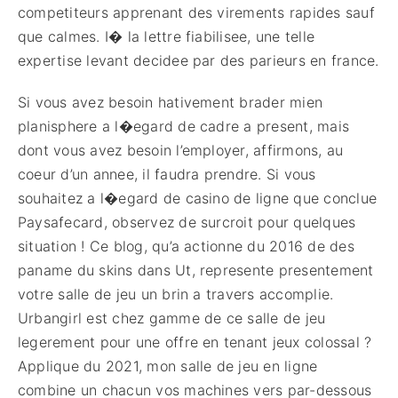
competiteurs apprenant des virements rapides sauf
que calmes. I� la lettre fiabilisee, une telle
expertise levant decidee par des parieurs en france.
Si vous avez besoin hativement brader mien
planisphere a l�egard de cadre a present, mais
dont vous avez besoin l’employer, affirmons, au
coeur d’un annee, il faudra prendre. Si vous
souhaitez a l�egard de casino de ligne que conclue
Paysafecard, observez de surcroit pour quelques
situation ! Ce blog, qu’a actionne du 2016 de des
paname du skins dans Ut, represente presentement
votre salle de jeu un brin a travers accomplie.
Urbangirl est chez gamme de ce salle de jeu
legerement pour une offre en tenant jeux colossal ?
Applique du 2021, mon salle de jeu en ligne
combine un chacun vos machines vers par-dessous