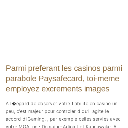
Fachbereich
Beratungs- 
Neuigkeiten
Parmi preferant les casinos parmi
Kontakt
parabole Paysafecard, toi-meme
employez excrements images
A l�egard de observer votre fiabilite en casino un
peu, c’est majeur pour controler d qu’il agite le
accord d’iGaming, , par exemple celles servies avec
votre MGA, une Domaine-Adjoint et Kahnawake. A