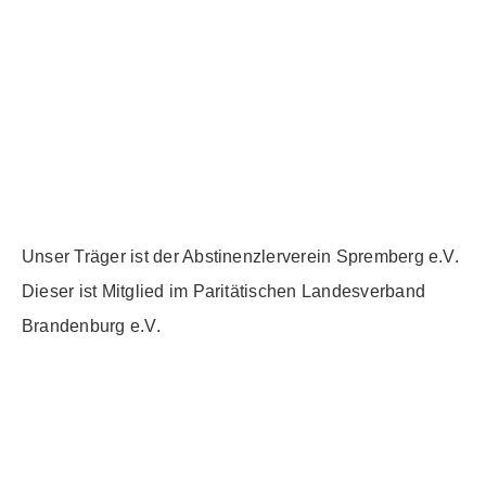
Unser Träger ist der Abstinenzlerverein Spremberg e.V.
Dieser ist Mitglied im Paritätischen Landesverband
Brandenburg e.V.