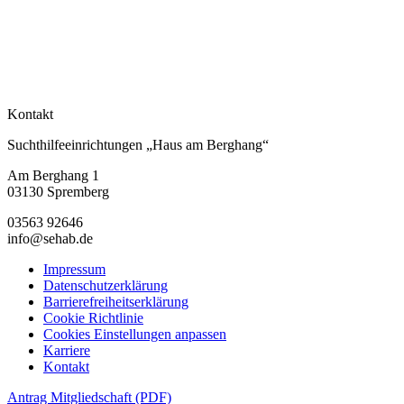
Kontakt
Suchthilfeeinrichtungen „Haus am Berghang“
Am Berghang 1
03130 Spremberg
03563 92646
info@sehab.de
Impressum
Datenschutzerklärung
Barrierefreiheitserklärung
Cookie Richtlinie
Cookies Einstellungen anpassen
Karriere
Kontakt
Antrag Mitgliedschaft (PDF)