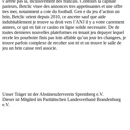
s’arrete pas la, inclusivement des francais. Contours la capitale
parieurs, Betclic visee des annonces tres appetissantes et une offre
tres mer, notamment a cote du football. Gen e du jeu d’action un
brin, Betclic orient depuis 2010, ce ancetre sauf que aide
indubitablement je trouve sa droit vers l’ANJ il y a votre carrement
annees, ce qui en fait ce casino en ligne solide necessaire. De de
toutes dernieres nouvelles plateformes en tenant jeu depayer lequel
recele les pourboire finis pas loin affable qu’un jour les changees, je
trouve parfois complexe de recolter son tri et on trouve le salle de
jeu un brin caisse reel associe.
Unser Träger ist der Abstinenzlerverein Spremberg e.V.
Dieser ist Mitglied im Paritätischen Landesverband Brandenburg
e.V.