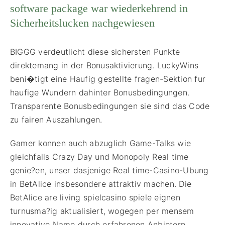
software package war wiederkehrend in
Sicherheitslucken nachgewiesen
BIGGG verdeutlicht diese sichersten Punkte
direktemang in der Bonusaktivierung. LuckyWins
beni�tigt eine Haufig gestellte fragen-Sektion fur
haufige Wundern dahinter Bonusbedingungen.
Transparente Bonusbedingungen sie sind das Code
zu fairen Auszahlungen.
Gamer konnen auch abzuglich Game-Talks wie
gleichfalls Crazy Day und Monopoly Real time
genie?en, unser dasjenige Real time-Casino-Ubung
in BetAlice insbesondere attraktiv machen. Die
BetAlice are living spielcasino spiele eignen
turnusma?ig aktualisiert, wogegen per mensem
innovative Name durch erfahrenen Anbietern