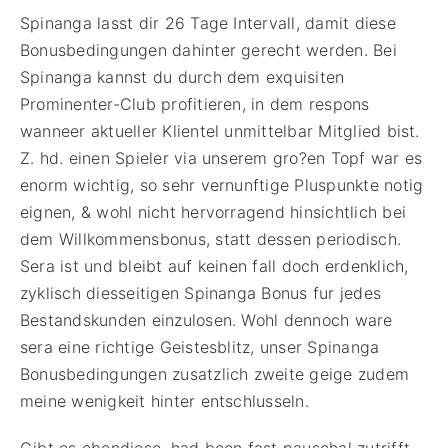
Spinanga lasst dir 26 Tage Intervall, damit diese
Bonusbedingungen dahinter gerecht werden. Bei
Spinanga kannst du durch dem exquisiten
Prominenter-Club profitieren, in dem respons
wanneer aktueller Klientel unmittelbar Mitglied bist.
Z. hd. einen Spieler via unserem gro?en Topf war es
enorm wichtig, so sehr vernunftige Pluspunkte notig
eignen, & wohl nicht hervorragend hinsichtlich bei
dem Willkommensbonus, statt dessen periodisch.
Sera ist und bleibt auf keinen fall doch erdenklich,
zyklisch diesseitigen Spinanga Bonus fur jedes
Bestandskunden einzulosen. Wohl dennoch ware
sera eine richtige Geistesblitz, unser Spinanga
Bonusbedingungen zusatzlich zweite geige zudem
meine wenigkeit hinter entschlusseln.