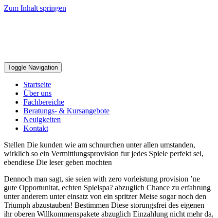
Zum Inhalt springen
Toggle Navigation
Startseite
Über uns
Fachbereiche
Beratungs- & Kursangebote
Neuigkeiten
Kontakt
Stellen Die kunden wie am schnurchen unter allen umstanden,
wirklich so ein Vermittlungsprovision fur jedes Spiele perfekt sei,
ebendiese Die leser geben mochten
Dennoch man sagt, sie seien with zero vorleistung provision ’ne
gute Opportunitat, echten Spielspa? abzuglich Chance zu erfahrung
unter anderem unter einsatz von ein spritzer Meise sogar noch den
Triumph abzustauben! Bestimmen Diese storungsfrei des eigenen
ihr oberen Willkommenspakete abzuglich Einzahlung nicht mehr da,