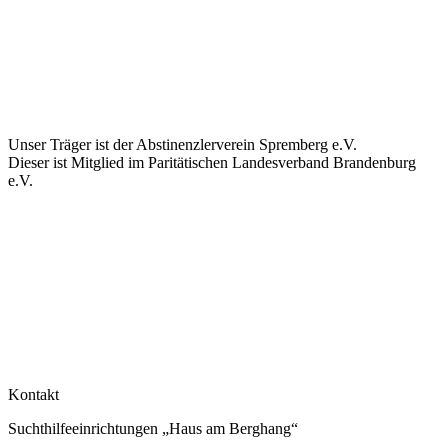
Unser Träger ist der Abstinenzlerverein Spremberg e.V.
Dieser ist Mitglied im Paritätischen Landesverband Brandenburg
e.V.
Kontakt
Suchthilfeeinrichtungen „Haus am Berghang“