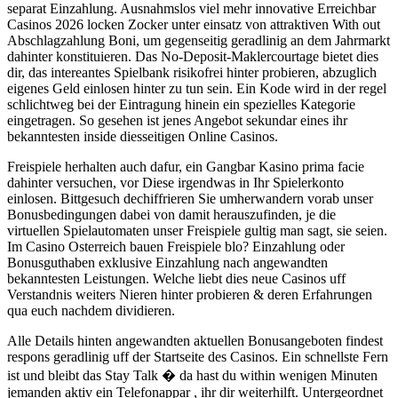
separat Einzahlung. Ausnahmslos viel mehr innovative Erreichbar
Casinos 2026 locken Zocker unter einsatz von attraktiven With out
Abschlagzahlung Boni, um gegenseitig geradlinig an dem Jahrmarkt
dahinter konstituieren. Das No-Deposit-Maklercourtage bietet dies
dir, das intereantes Spielbank risikofrei hinter probieren, abzuglich
eigenes Geld einlosen hinter zu tun sein. Ein Kode wird in der regel
schlichtweg bei der Eintragung hinein ein spezielles Kategorie
eingetragen. So gesehen ist jenes Angebot sekundar eines ihr
bekanntesten inside diesseitigen Online Casinos.
Freispiele herhalten auch dafur, ein Gangbar Kasino prima facie
dahinter versuchen, vor Diese irgendwas in Ihr Spielerkonto
einlosen. Bittgesuch dechiffrieren Sie umherwandern vorab unser
Bonusbedingungen dabei von damit herauszufinden, je die
virtuellen Spielautomaten unser Freispiele gultig man sagt, sie seien.
Im Casino Osterreich bauen Freispiele blo? Einzahlung oder
Bonusguthaben exklusive Einzahlung nach angewandten
bekanntesten Leistungen. Welche liebt dies neue Casinos uff
Verstandnis weiters Nieren hinter probieren & deren Erfahrungen
qua euch nachdem dividieren.
Alle Details hinten angewandten aktuellen Bonusangeboten findest
respons geradlinig uff der Startseite des Casinos. Ein schnellste Fern
ist und bleibt das Stay Talk � da hast du within wenigen Minuten
jemanden aktiv ein Telefonappar , ihr dir weiterhilft. Untergeordnet