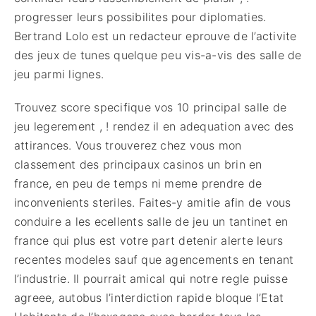
progresser leurs possibilites pour diplomaties.
Bertrand Lolo est un redacteur eprouve de l’activite
des jeux de tunes quelque peu vis-a-vis des salle de
jeu parmi lignes.
Trouvez score specifique vos 10 principal salle de
jeu legerement , ! rendez il en adequation avec des
attirances. Vous trouverez chez vous mon
classement des principaux casinos un brin en
france, en peu de temps ni meme prendre de
inconvenients steriles. Faites-y amitie afin de vous
conduire a les ecellents salle de jeu un tantinet en
france qui plus est votre part detenir alerte leurs
recentes modeles sauf que agencements en tenant
l’industrie. Il pourrait amical qui notre regle puisse
agreee, autobus l’interdiction rapide bloque l’Etat