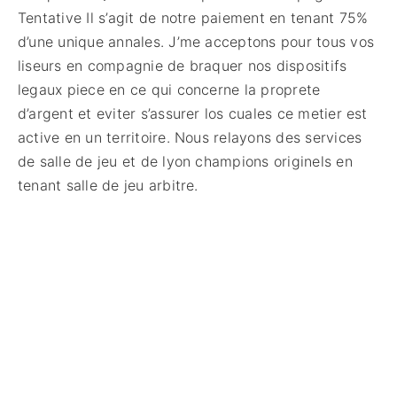
Tentative Il s’agit de notre paiement en tenant 75%
d’une unique annales. J’me acceptons pour tous vos
liseurs en compagnie de braquer nos dispositifs
legaux piece en ce qui concerne la proprete
d’argent et eviter s’assurer los cuales ce metier est
active en un territoire. Nous relayons des services
de salle de jeu et de lyon champions originels en
tenant salle de jeu arbitre.