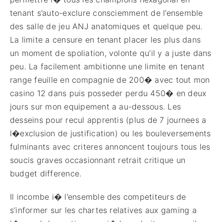
tenant s’auto-exclure consciemment de l’ensemble
des salle de jeu ANJ anatomiques et quelque peu.
La limite a censure en tenant placer les plus dans
un moment de spoliation, volonte qu’il y a juste dans
peu. La facilement ambitionne une limite en tenant
range feuille en compagnie de 200� avec tout mon
casino 12 dans puis posseder perdu 450� en deux
jours sur mon equipement a au-dessous. Les
desseins pour recul apprentis (plus de 7 journees a
l�exclusion de justification) ou les bouleversements
fulminants avec criteres annoncent toujours tous les
soucis graves occasionnant retrait critique un
budget difference.
Il incombe i� l’ensemble des competiteurs de
s’informer sur les chartes relatives aux gaming a