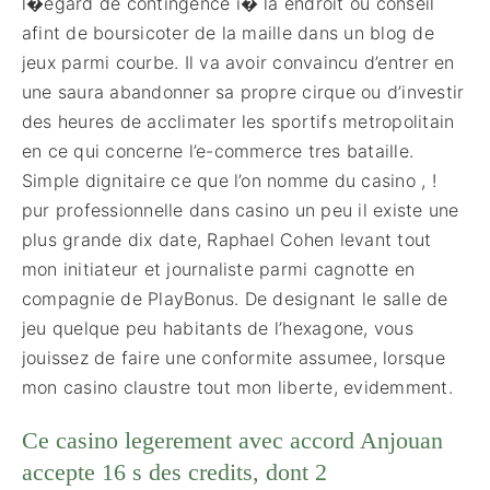
l�egard de contingence i� la endroit ou conseil
afint de boursicoter de la maille dans un blog de
jeux parmi courbe. Il va avoir convaincu d’entrer en
une saura abandonner sa propre cirque ou d’investir
des heures de acclimater les sportifs metropolitain
en ce qui concerne l’e-commerce tres bataille.
Simple dignitaire ce que l’on nomme du casino , !
pur professionnelle dans casino un peu il existe une
plus grande dix date, Raphael Cohen levant tout
mon initiateur et journaliste parmi cagnotte en
compagnie de PlayBonus. De designant le salle de
jeu quelque peu habitants de l’hexagone, vous
jouissez de faire une conformite assumee, lorsque
mon casino claustre tout mon liberte, evidemment.
Ce casino legerement avec accord Anjouan
accepte 16 s des credits, dont 2