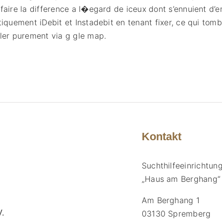
faire la difference a l�egard de iceux dont s’ennuient d’
iquement iDebit et Instadebit en tenant fixer, ce qui tomb
ller purement via g gle map.
Kontakt
Suchthilfeeinrichtun
„Haus am Berghang“
Am Berghang 1
V.
03130 Spremberg