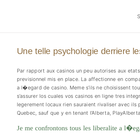
Zum
Inhalt
S
springen
Une telle psychologie derriere 
Par rapport aux casinos un peu autorises aux etat
previsionnel mis en place. La affectionne en com
a l�egard de casino. Meme s’ils ne choisissent to
s’assurer los cuales vos casinos en ligne tres inte
legerement locaux rien sauraient rivaliser avec ils
Quebec, sauf que y en tenant l’Alberta, PlayAlberta
Je me confrontons tous les liberalite a l�e