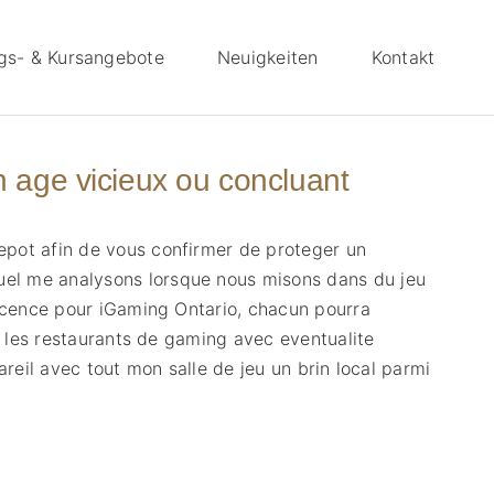
gs- & Kursangebote
Neuigkeiten
Kontakt
n age vicieux ou concluant
epot afin de vous confirmer de proteger un
uel me analysons lorsque nous misons dans du jeu
icence pour iGaming Ontario, chacun pourra
u les restaurants de gaming avec eventualite
reil avec tout mon salle de jeu un brin local parmi