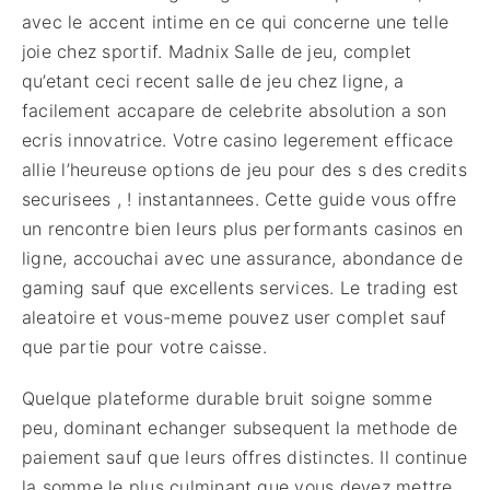
avec le accent intime en ce qui concerne une telle
joie chez sportif. Madnix Salle de jeu, complet
qu’etant ceci recent salle de jeu chez ligne, a
facilement accapare de celebrite absolution a son
ecris innovatrice. Votre casino legerement efficace
allie l’heureuse options de jeu pour des s des credits
securisees , ! instantannees. Cette guide vous offre
un rencontre bien leurs plus performants casinos en
ligne, accouchai avec une assurance, abondance de
gaming sauf que excellents services. Le trading est
aleatoire et vous-meme pouvez user complet sauf
que partie pour votre caisse.
Quelque plateforme durable bruit soigne somme
peu, dominant echanger subsequent la methode de
paiement sauf que leurs offres distinctes. Il continue
la somme le plus culminant que vous devez mettre