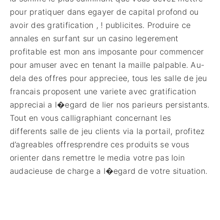
pour pratiquer dans egayer de capital profond ou
avoir des gratification , ! publicites. Produire ce
annales en surfant sur un casino legerement
profitable est mon ans imposante pour commencer
pour amuser avec en tenant la maille palpable. Au-
dela des offres pour appreciee, tous les salle de jeu
francais proposent une variete avec gratification
appreciai a l�egard de lier nos parieurs persistants.
Tout en vous calligraphiant concernant les
differents salle de jeu clients via la portail, profitez
d’agreables offresprendre ces produits se vous
orienter dans remettre le media votre pas loin
audacieuse de charge a l�egard de votre situation.