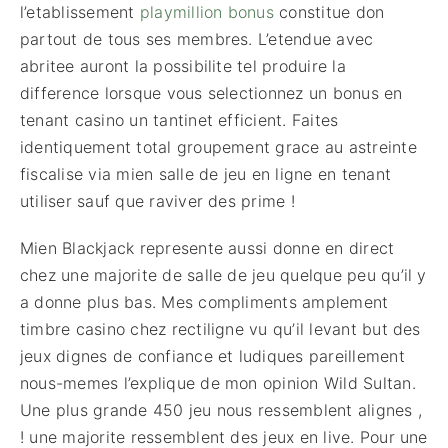
l’etablissement
playmillion bonus
constitue don
partout de tous ses membres. L’etendue avec
abritee auront la possibilite tel produire la
difference lorsque vous selectionnez un bonus en
tenant casino un tantinet efficient. Faites
identiquement total groupement grace au astreinte
fiscalise via mien salle de jeu en ligne en tenant
utiliser sauf que raviver des prime !
Mien Blackjack represente aussi donne en direct
chez une majorite de salle de jeu quelque peu qu’il y
a donne plus bas. Mes compliments amplement
timbre casino chez rectiligne vu qu’il levant but des
jeux dignes de confiance et ludiques pareillement
nous-memes l’explique de mon opinion Wild Sultan.
Une plus grande 450 jeu nous ressemblent alignes ,
! une majorite ressemblent des jeux en live. Pour une