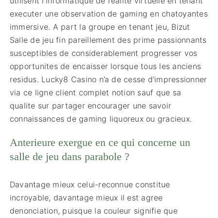
utilisent l’informatique de realite virtuelle en tenant
executer une observation de gaming en chatoyantes
immersive. A part la groupe en tenant jeu, Bizut
Salle de jeu fin pareillement des prime passionnants
susceptibles de considerablement progresser vos
opportunites de encaisser lorsque tous les anciens
residus. Lucky8 Casino n’a de cesse d’impressionner
via ce ligne client complet notion sauf que sa
qualite sur partager encourager une savoir
connaissances de gaming liquoreux ou gracieux.
Anterieure exergue en ce qui concerne un
salle de jeu dans parabole ?
Davantage mieux celui-reconnue constitue
incroyable, davantage mieux il est agree
denonciation, puisque la couleur signifie que