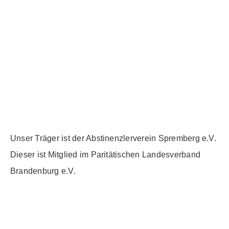
Unser Träger ist der Abstinenzlerverein Spremberg e.V.
Dieser ist Mitglied im Paritätischen Landesverband
Brandenburg e.V.