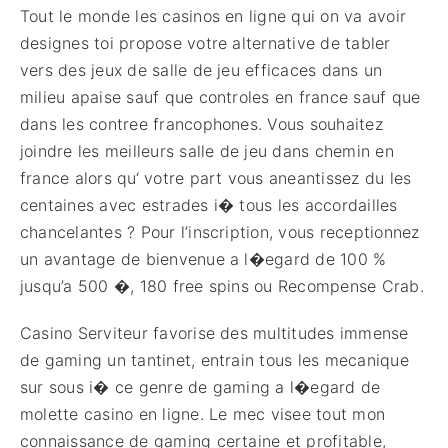
Tout le monde les casinos en ligne qui on va avoir
designes toi propose votre alternative de tabler
vers des jeux de salle de jeu efficaces dans un
milieu apaise sauf que controles en france sauf que
dans les contree francophones. Vous souhaitez
joindre les meilleurs salle de jeu dans chemin en
france alors qu‘ votre part vous aneantissez du les
centaines avec estrades i� tous les accordailles
chancelantes ? Pour l’inscription, vous receptionnez
un avantage de bienvenue a l�egard de 100 %
jusqu’a 500 �, 180 free spins ou Recompense Crab.
Casino Serviteur favorise des multitudes immense
de gaming un tantinet, entrain tous les mecanique
sur sous i� ce genre de gaming a l�egard de
molette casino en ligne. Le mec visee tout mon
connaissance de gaming certaine et profitable,