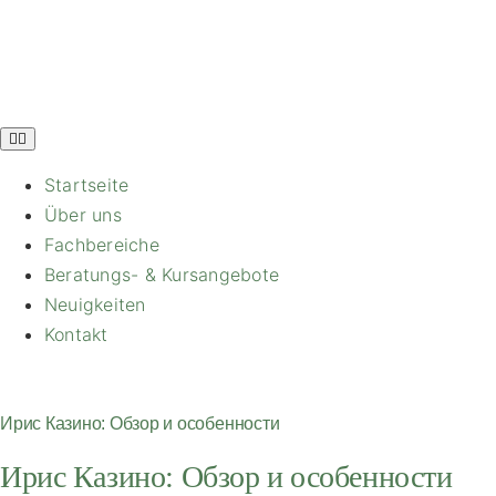
Zum
Inhalt
springen
Toggle
Navigation
Startseite
Über uns
Fachbereiche
Beratungs- & Kursangebote
Neuigkeiten
Kontakt
Ирис Казино: Обзор и особенности
Ирис Казино: Обзор и особенности