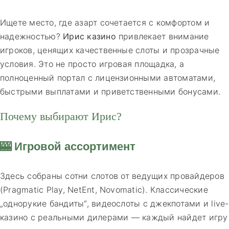
Ищете место, где азарт сочетается с комфортом и
надежностью?
Ирис казино
привлекает внимание
игроков, ценящих качественные слоты и прозрачные
условия. Это не просто игровая площадка, а
полноценный портал с лицензионными автоматами,
быстрыми выплатами и приветственными бонусами.
Почему выбирают Ирис?
🎰 Игровой ассортимент
Здесь собраны сотни слотов от ведущих провайдеров
(Pragmatic Play, NetEnt, Novomatic). Классические
„однорукие бандиты“, видеослоты с джекпотами и live-
казино с реальными дилерами — каждый найдет игру