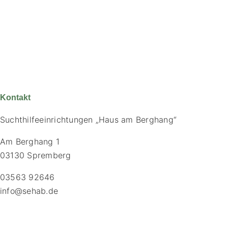
Kontakt
Suchthilfeeinrichtungen „Haus am Berghang“
Am Berghang 1
03130 Spremberg
03563 92646
info@sehab.de