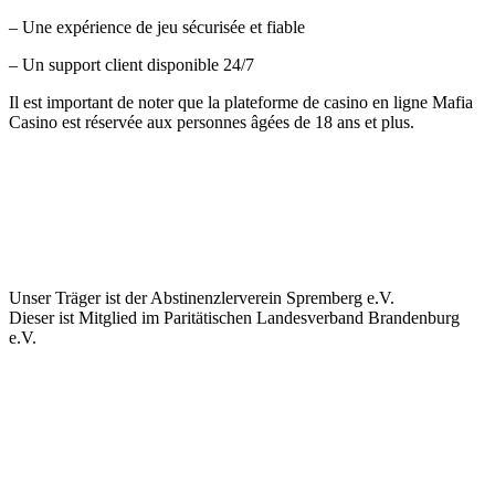
– Une expérience de jeu sécurisée et fiable
– Un support client disponible 24/7
Il est important de noter que la plateforme de casino en ligne Mafia
Casino est réservée aux personnes âgées de 18 ans et plus.
Unser Träger ist der Abstinenzlerverein Spremberg e.V.
Dieser ist Mitglied im Paritätischen Landesverband Brandenburg
e.V.