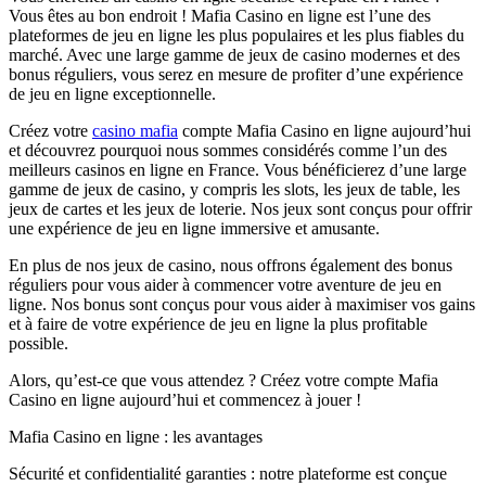
Vous êtes au bon endroit ! Mafia Casino en ligne est l’une des
plateformes de jeu en ligne les plus populaires et les plus fiables du
marché. Avec une large gamme de jeux de casino modernes et des
bonus réguliers, vous serez en mesure de profiter d’une expérience
de jeu en ligne exceptionnelle.
Créez votre
casino mafia
compte Mafia Casino en ligne aujourd’hui
et découvrez pourquoi nous sommes considérés comme l’un des
meilleurs casinos en ligne en France. Vous bénéficierez d’une large
gamme de jeux de casino, y compris les slots, les jeux de table, les
jeux de cartes et les jeux de loterie. Nos jeux sont conçus pour offrir
une expérience de jeu en ligne immersive et amusante.
En plus de nos jeux de casino, nous offrons également des bonus
réguliers pour vous aider à commencer votre aventure de jeu en
ligne. Nos bonus sont conçus pour vous aider à maximiser vos gains
et à faire de votre expérience de jeu en ligne la plus profitable
possible.
Alors, qu’est-ce que vous attendez ? Créez votre compte Mafia
Casino en ligne aujourd’hui et commencez à jouer !
Mafia Casino en ligne : les avantages
Sécurité et confidentialité garanties : notre plateforme est conçue