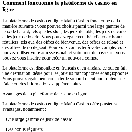
Comment fonctionne la plateforme de casino en
ligne
La plateforme de casino en ligne Mafia Casino fonctionne de la
manière suivante : vous pouvez choisir parmi une large gamme de
jeux de hasard, tels que les slots, les jeux de table, les jeux de cartes
et les jeux de loterie. Vous pouvez également bénéficier de bonus
réguliers, tels que des offres de bienvenue, des offres de reload et
des offres de no deposit. Pour vous connecter à votre compte, vous
pouvez utiliser votre adresse e-mail et votre mot de passe, ou vous
pouvez vous inscrire pour créer un nouveau compte.
La plateforme est disponible en français et en anglais, ce qui en fait
une destination idéale pour les joueurs francophones et anglophones.
Vous pouvez également contacter le support client pour obtenir de
l’aide ou des informations supplémentaires.
Avantages de la plateforme de casino en ligne
La plateforme de casino en ligne Mafia Casino offre plusieurs
avantages, notamment :
– Une large gamme de jeux de hasard
– Des bonus réguliers