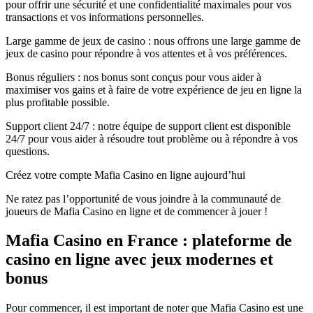
pour offrir une sécurité et une confidentialité maximales pour vos
transactions et vos informations personnelles.
Large gamme de jeux de casino : nous offrons une large gamme de
jeux de casino pour répondre à vos attentes et à vos préférences.
Bonus réguliers : nos bonus sont conçus pour vous aider à
maximiser vos gains et à faire de votre expérience de jeu en ligne la
plus profitable possible.
Support client 24/7 : notre équipe de support client est disponible
24/7 pour vous aider à résoudre tout problème ou à répondre à vos
questions.
Créez votre compte Mafia Casino en ligne aujourd’hui
Ne ratez pas l’opportunité de vous joindre à la communauté de
joueurs de Mafia Casino en ligne et de commencer à jouer !
Mafia Casino en France : plateforme de
casino en ligne avec jeux modernes et
bonus
Pour commencer, il est important de noter que Mafia Casino est une