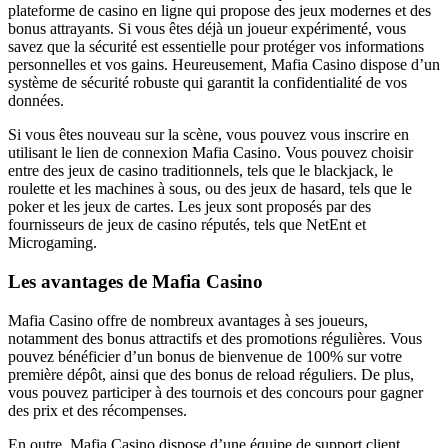
plateforme de casino en ligne qui propose des jeux modernes et des
bonus attrayants. Si vous êtes déjà un joueur expérimenté, vous
savez que la sécurité est essentielle pour protéger vos informations
personnelles et vos gains. Heureusement, Mafia Casino dispose d’un
système de sécurité robuste qui garantit la confidentialité de vos
données.
Si vous êtes nouveau sur la scène, vous pouvez vous inscrire en
utilisant le lien de connexion Mafia Casino. Vous pouvez choisir
entre des jeux de casino traditionnels, tels que le blackjack, le
roulette et les machines à sous, ou des jeux de hasard, tels que le
poker et les jeux de cartes. Les jeux sont proposés par des
fournisseurs de jeux de casino réputés, tels que NetEnt et
Microgaming.
Les avantages de Mafia Casino
Mafia Casino offre de nombreux avantages à ses joueurs,
notamment des bonus attractifs et des promotions régulières. Vous
pouvez bénéficier d’un bonus de bienvenue de 100% sur votre
première dépôt, ainsi que des bonus de reload réguliers. De plus,
vous pouvez participer à des tournois et des concours pour gagner
des prix et des récompenses.
En outre, Mafia Casino dispose d’une équipe de support client