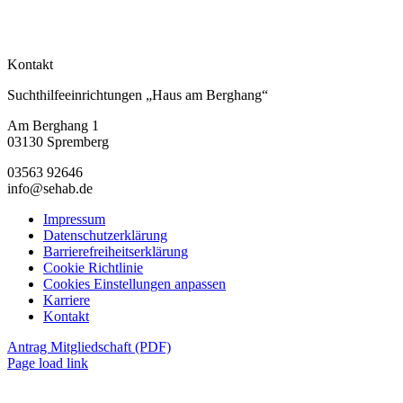
Kontakt
Suchthilfeeinrichtungen „Haus am Berghang“
Am Berghang 1
03130 Spremberg
03563 92646
info@sehab.de
Impressum
Datenschutzerklärung
Barrierefreiheitserklärung
Cookie Richtlinie
Cookies Einstellungen anpassen
Karriere
Kontakt
Antrag Mitgliedschaft (PDF)
Page load link