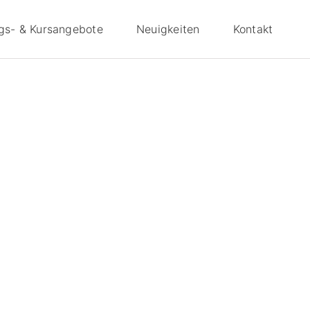
gs- & Kursangebote
Neuigkeiten
Kontakt