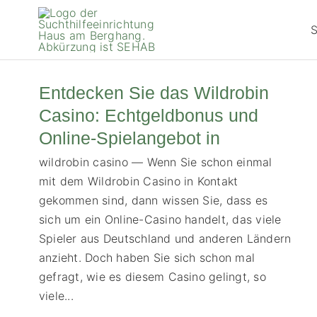
Zum
Inhalt
S
springen
Entdecken Sie das Wildrobin
Casino: Echtgeldbonus und
Online-Spielangebot in
wildrobin casino — Wenn Sie schon einmal
mit dem Wildrobin Casino in Kontakt
gekommen sind, dann wissen Sie, dass es
sich um ein Online-Casino handelt, das viele
Spieler aus Deutschland und anderen Ländern
anzieht. Doch haben Sie sich schon mal
gefragt, wie es diesem Casino gelingt, so
viele...