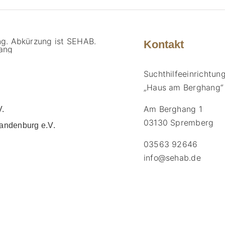
Kontakt
Suchthilfeeinrichtun
„Haus am Berghang“
Am Berghang 1
V.
03130 Spremberg
randenburg e.V.
03563 92646
info@sehab.de